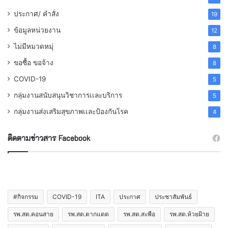
ประกาศ/ คำสั่ง
19
ข้อมูลหน่วยงาน
12
ไม่มีหมวดหมุ่
8
ขอซื้อ ขอจ้าง
8
COVID-19
5
กลุ่มงานสนับสนุนวิชาการเเละบริการ
5
กลุ่มงานส่งเสริมสุขภาพเเละป้องกันโรค
4
ติดตามข่าวสาร Facebook
#กิจกรรม
COVID-19
ITA
ประกาศ
ประชาสัมพันธ์
รพ.สต.คอนสาย
รพ.สต.ตากแดด
รพ.สต.สะพือ
รพ.สต.ห้วยฝ้าย