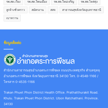
รพ.สต.เวียง
รพ.สต.โพนเมือง
รพ.สต.ใหม่เจริญ
รพ.สต.ไหล่ทุ่ง
ลูกจ้างชั่วคราว
สมัครงาน
สสจ
สาธารณสุขจังหวัดอุบลราชธานี
เบาหวาน
ข้อมูลติดต่อ
สำนักงานสาธารณสุขอำเภอตระการพืชผล ถนนประเทศธุรกิจ ตำบลขุหลุ
อำเภอตระการพืชผล จังหวัดอุบลราชธานี 34130 โทร. 0-4548-1166 /
โทรสาร 0-4535-1166
Trakan Phuet Phon District Health Office. Prathatthurakit Road.
Khulu. Trakan Phuet Phon District. Ubon Ratchathani. Province.
34130