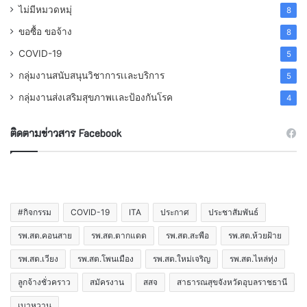
ไม่มีหมวดหมุ่
8
ขอซื้อ ขอจ้าง
8
COVID-19
5
กลุ่มงานสนับสนุนวิชาการเเละบริการ
5
กลุ่มงานส่งเสริมสุขภาพเเละป้องกันโรค
4
ติดตามข่าวสาร Facebook
#กิจกรรม
COVID-19
ITA
ประกาศ
ประชาสัมพันธ์
รพ.สต.คอนสาย
รพ.สต.ตากแดด
รพ.สต.สะพือ
รพ.สต.ห้วยฝ้าย
รพ.สต.เวียง
รพ.สต.โพนเมือง
รพ.สต.ใหม่เจริญ
รพ.สต.ไหล่ทุ่ง
ลูกจ้างชั่วคราว
สมัครงาน
สสจ
สาธารณสุขจังหวัดอุบลราชธานี
เบาหวาน