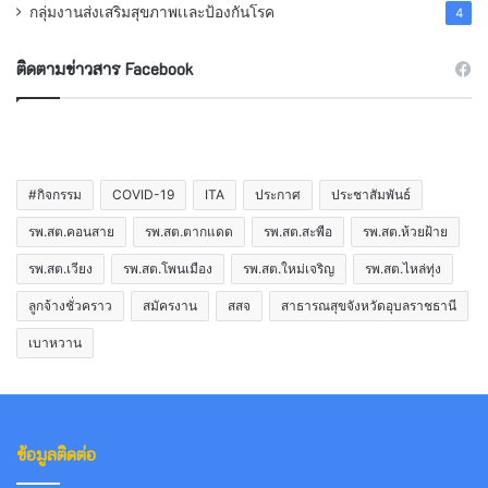
กลุ่มงานส่งเสริมสุขภาพเเละป้องกันโรค
4
ติดตามข่าวสาร Facebook
#กิจกรรม
COVID-19
ITA
ประกาศ
ประชาสัมพันธ์
รพ.สต.คอนสาย
รพ.สต.ตากแดด
รพ.สต.สะพือ
รพ.สต.ห้วยฝ้าย
รพ.สต.เวียง
รพ.สต.โพนเมือง
รพ.สต.ใหม่เจริญ
รพ.สต.ไหล่ทุ่ง
ลูกจ้างชั่วคราว
สมัครงาน
สสจ
สาธารณสุขจังหวัดอุบลราชธานี
เบาหวาน
ข้อมูลติดต่อ