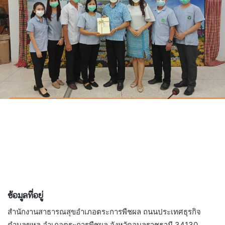
ข้อมูลที่อยู่
สำนักงานสาธารณสุขอำเภอตระการพืชผล ถนนประเทศธุรกิจ
ตำบลขุหลุ อำเภอตระการพืชผล จังหวัดอุบลราชธานี 34130