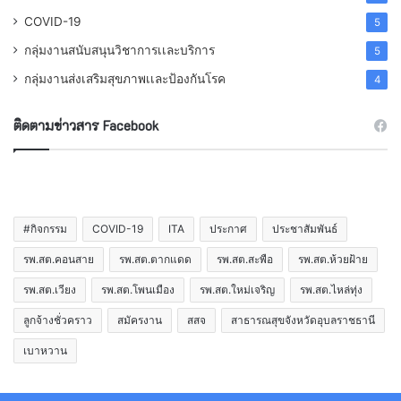
COVID-19
5
กลุ่มงานสนับสนุนวิชาการเเละบริการ
5
กลุ่มงานส่งเสริมสุขภาพเเละป้องกันโรค
4
ติดตามข่าวสาร Facebook
#กิจกรรม
COVID-19
ITA
ประกาศ
ประชาสัมพันธ์
รพ.สต.คอนสาย
รพ.สต.ตากแดด
รพ.สต.สะพือ
รพ.สต.ห้วยฝ้าย
รพ.สต.เวียง
รพ.สต.โพนเมือง
รพ.สต.ใหม่เจริญ
รพ.สต.ไหล่ทุ่ง
ลูกจ้างชั่วคราว
สมัครงาน
สสจ
สาธารณสุขจังหวัดอุบลราชธานี
เบาหวาน