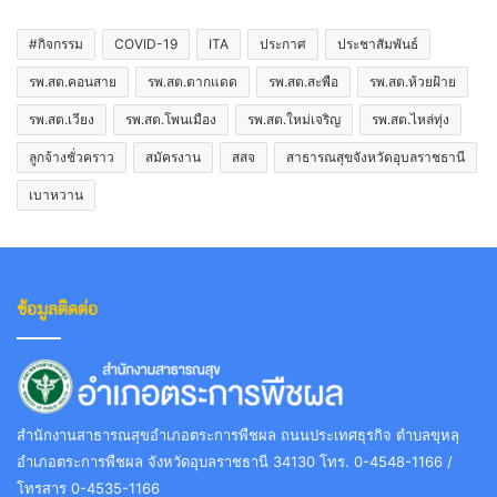
#กิจกรรม
COVID-19
ITA
ประกาศ
ประชาสัมพันธ์
รพ.สต.คอนสาย
รพ.สต.ตากแดด
รพ.สต.สะพือ
รพ.สต.ห้วยฝ้าย
รพ.สต.เวียง
รพ.สต.โพนเมือง
รพ.สต.ใหม่เจริญ
รพ.สต.ไหล่ทุ่ง
ลูกจ้างชั่วคราว
สมัครงาน
สสจ
สาธารณสุขจังหวัดอุบลราชธานี
เบาหวาน
ข้อมูลติดต่อ
สำนักงานสาธารณสุขอำเภอตระการพืชผล ถนนประเทศธุรกิจ ตำบลขุหลุ
อำเภอตระการพืชผล จังหวัดอุบลราชธานี 34130 โทร. 0-4548-1166 /
โทรสาร 0-4535-1166