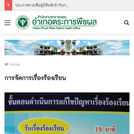
ประกาศรายชื่อผู้มีสิทธิเข้ารับการเลือกสรรพนักงานกระทรวงสาธารณสุขกำหนดวัน เวลา สถานที่ ในการประเมินสมรรถนะ ครั้งที่ ๑
Menu
S
fo
Home
การจัดการเรื่องร้องเรียน