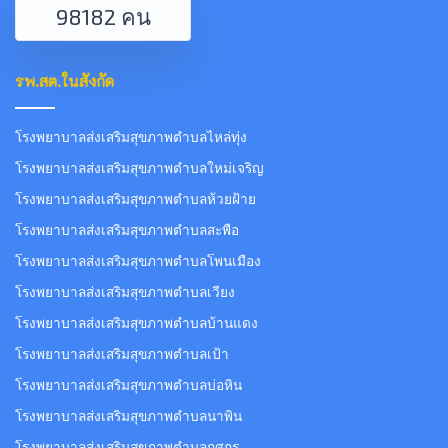
98182 คน
รพ.สต.ในสังกัด
โรงพยาบาลส่งเสริมสุขภาพตำบลไหล่ทุ่ง
โรงพยาบาลส่งเสริมสุขภาพตำบลใหม่เจริญ
โรงพยาบาลส่งเสริมสุขภาพตำบลห้วยฝ้าย
โรงพยาบาลส่งเสริมสุขภาพตำบลสะพือ
โรงพยาบาลส่งเสริมสุขภาพตำบลโพนเมือง
โรงพยาบาลส่งเสริมสุขภาพตำบลเวียง
โรงพยาบาลส่งเสริมสุขภาพตำบลบ้านแดง
โรงพยาบาลส่งเสริมสุขภาพตำบลเป้า
โรงพยาบาลส่งเสริมสุขภาพตำบลบ่อหิน
โรงพยาบาลส่งเสริมสุขภาพตำบลนาพิน
โรงพยาบาลส่งเสริมสุขภาพตำบลกุศกร