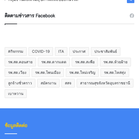
ติดตามข่าวสาร Facebook
#กิจกรรม
COVID-19
ITA
ประกาศ
ประชาสัมพันธ์
รพ.สต.คอนสาย
รพ.สต.ตากแดด
รพ.สต.สะพือ
รพ.สต.ห้วยฝ้าย
รพ.สต.เวียง
รพ.สต.โพนเมือง
รพ.สต.ใหม่เจริญ
รพ.สต.ไหล่ทุ่ง
ลูกจ้างชั่วคราว
สมัครงาน
สสจ
สาธารณสุขจังหวัดอุบลราชธานี
เบาหวาน
ข้อมูลติดต่อ