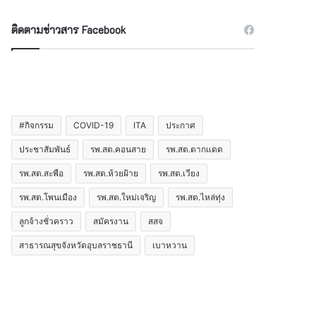
ติดตามข่าวสาร Facebook
#กิจกรรม
COVID-19
ITA
ประกาศ
ประชาสัมพันธ์
รพ.สต.คอนสาย
รพ.สต.ตากแดด
รพ.สต.สะพือ
รพ.สต.ห้วยฝ้าย
รพ.สต.เวียง
รพ.สต.โพนเมือง
รพ.สต.ใหม่เจริญ
รพ.สต.ไหล่ทุ่ง
ลูกจ้างชั่วคราว
สมัครงาน
สสจ
สาธารณสุขจังหวัดอุบลราชธานี
เบาหวาน