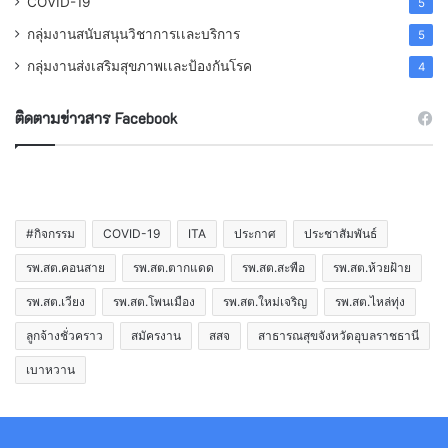
COVID-19
5
กลุ่มงานสนับสนุนวิชาการเเละบริการ
5
กลุ่มงานส่งเสริมสุขภาพเเละป้องกันโรค
4
ติดตามข่าวสาร Facebook
#กิจกรรม
COVID-19
ITA
ประกาศ
ประชาสัมพันธ์
รพ.สต.คอนสาย
รพ.สต.ตากแดด
รพ.สต.สะพือ
รพ.สต.ห้วยฝ้าย
รพ.สต.เวียง
รพ.สต.โพนเมือง
รพ.สต.ใหม่เจริญ
รพ.สต.ไหล่ทุ่ง
ลูกจ้างชั่วคราว
สมัครงาน
สสจ
สาธารณสุขจังหวัดอุบลราชธานี
เบาหวาน