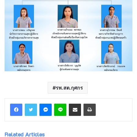
รพ.สต.กุศกร
Messenger
Line
Share via Email
Print
Related Articles