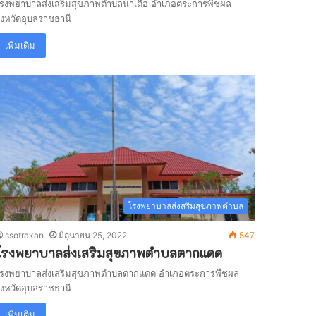
รงพยาบาลส่งเสริมสุขภาพตำบลนาเดื่อ อำเภอตระการพืชผล
ังหวัดอุบลราชธานี
เพิ่มเติม
โรงพยาบาลส่งสริมสุขภาพตำบล
ssotrakan
มิถุนายน 25, 2022
547
โรงพยาบาลส่งเสริมสุขภาพตำบลตากแดด
รงพยาบาลส่งเสริมสุขภาพตำบลตากแดด อำเภอตระการพืชผล
ังหวัดอุบลราชธานี
เพิ่มเติม