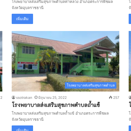
โรงพยาบาลส่งเสริมสุขภาพตำบลท่าหลวง อำเภอตระการพืชผล
โ
จังหวัดอุบลราชธานี
จ
เพิ่มเติม
โรงพยาบาลส่งสริมสุขภาพตำบล
2
ssotrakan
มิถุนายน 25, 2022
257
โรงพยาบาลส่งเสริมสุขภาพตำบลถ้ำแข้
โรงพยาบาลส่งเสริมสุขภาพตำบลถ้ำแข้ อำเภอตระการพืชผล
โ
จังหวัดอุบลราชธานี
จ
เพิ่มเติม