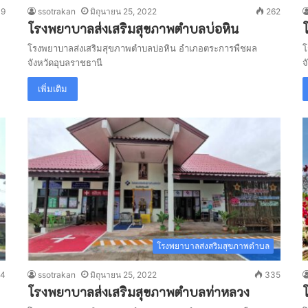
9
ssotrakan
มิถุนายน 25, 2022
262
โรงพยาบาลส่งเสริมสุขภาพตำบลบ่อหิน
ด
โรงพยาบาลส่งเสริมสุขภาพตำบลบ่อหิน อำเภอตระการพืชผล
โ
จังหวัดอุบลราชธานี
จ
เพิ่มเติม
โรงพยาบาลส่งสริมสุขภาพตำบล
4
ssotrakan
มิถุนายน 25, 2022
335
โรงพยาบาลส่งเสริมสุขภาพตำบลท่าหลวง