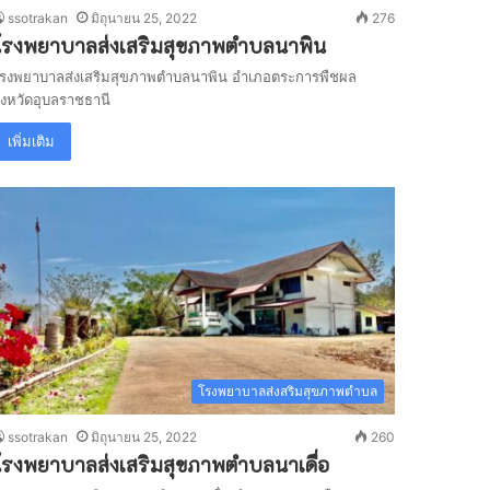
ssotrakan
มิถุนายน 25, 2022
276
โรงพยาบาลส่งเสริมสุขภาพตำบลนาพิน
รงพยาบาลส่งเสริมสุขภาพตำบลนาพิน อำเภอตระการพืชผล
ังหวัดอุบลราชธานี
เพิ่มเติม
โรงพยาบาลส่งสริมสุขภาพตำบล
ssotrakan
มิถุนายน 25, 2022
260
โรงพยาบาลส่งเสริมสุขภาพตำบลนาเดื่อ