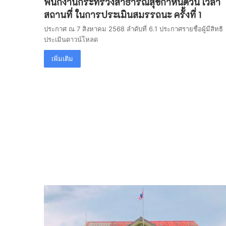
พนักงานกระทรวงสาธารณสุขกำหนดวัน เวลา
สถานที่ ในการประเมินสมรรถนะ ครั้งที่ 1
ประกาศ ณ 7 สิงหาคม 2568 ลำดับที่ 6.1 ประกาศรายชื่อผู้มีสิทธิ
ประเมินดาวน์โหลด
เพิ่มเติม