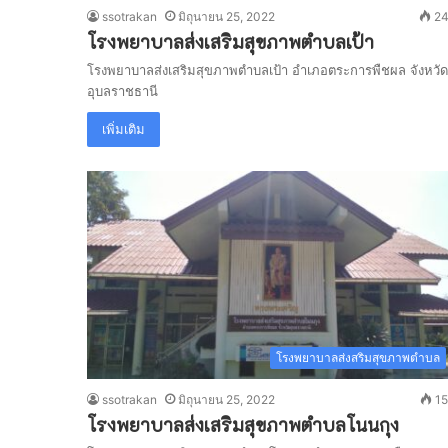
ssotrakan
มิถุนายน 25, 2022
24
โรงพยาบาลส่งเสริมสุขภาพตำบลเป้า
โรงพยาบาลส่งเสริมสุขภาพตำบลเป้า อำเภอตระการพืชผล จังหวั
อุบลราชธานี
เพิ่มเติม
โรงพยาบาลส่งสริมสุขภาพตำบล
ssotrakan
มิถุนายน 25, 2022
15
โรงพยาบาลส่งเสริมสุขภาพตำบลโนนกุง