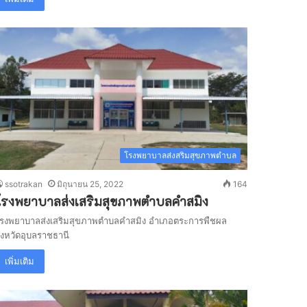
โรงพยาบาลส่งสริมสุขภาพตำบล
ssotrakan
มิถุนายน 25, 2022
164
โรงพยาบาลส่งเสริมสุขภาพตำบลคำสมิง
รงพยาบาลส่งเสริมสุขภาพตำบลคำสมิง อำเภอตระการพืชผล
ังหวัดอุบลราชธานี
เพิ่มเติม