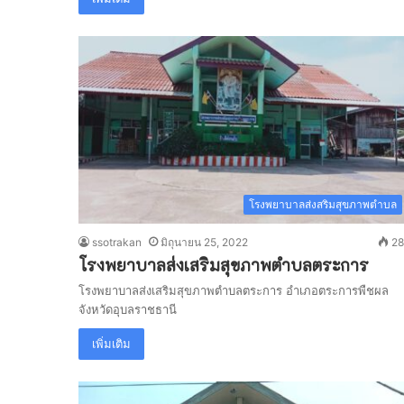
โรงพยาบาลส่งสริมสุขภาพตำบล
ssotrakan
มิถุนายน 25, 2022
28
โรงพยาบาลส่งเสริมสุขภาพตำบลตระการ
โรงพยาบาลส่งเสริมสุขภาพตำบลตระการ อำเภอตระการพืชผล
จังหวัดอุบลราชธานี
เพิ่มเติม