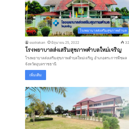
โรงพยาบาลส่งสริมสุขภาพตำบล
ssotrakan
มิถุนายน 25, 2022
32
โรงพยาบาลส่งเสริมสุขภาพตำบลใหม่เจริญ
โรงพยาบาลส่งเสริมสุขภาพตำบลใหม่เจริญ อำเภอตระการพืชผล
จังหวัดอุบลราชธานี
เพิ่มเติม