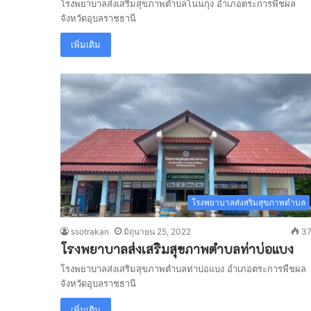
โรงพยาบาลส่งเสริมสุขภาพตำบลโนนกุง อำเภอตระการพืชผล
จังหวัดอุบลราชธานี
เพิ่มเติม
โรงพยาบาลส่งสริมสุขภาพตำบล
ssotrakan
มิถุนายน 25, 2022
37
โรงพยาบาลส่งเสริมสุขภาพตำบลท่าบ่อแบง
โรงพยาบาลส่งเสริมสุขภาพตำบลท่าบ่อแบง อำเภอตระการพืชผล
จังหวัดอุบลราชธานี
เพิ่มเติม