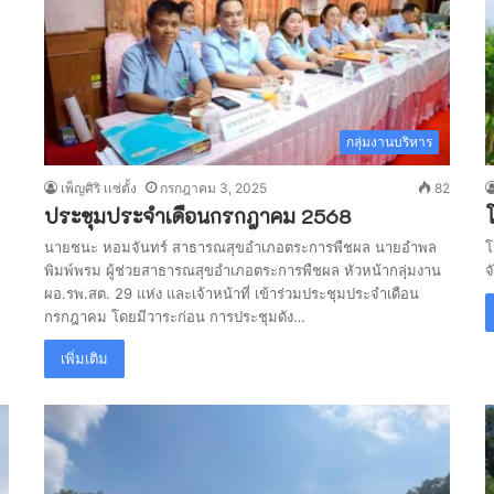
กลุ่มงานบริหาร
เพ็ญศิริ เเซ่ตั้ง
กรกฎาคม 3, 2025
82
ประชุมประจำเดือนกรกฎาคม 2568
นายชนะ หอมจันทร์ สาธารณสุขอำเภอตระการพืชผล นายอำพล
โ
พิมพ์พรม ผู้ช่วยสาธารณสุขอำเภอตระการพืชผล หัวหน้ากลุ่มงาน
จ
ผอ.รพ.สต. 29 แห่ง และเจ้าหน้าที่ เข้าร่วมประชุมประจำเดือน
กรกฎาคม โดยมีวาระก่อน การประชุมดัง…
เพิ่มเติม