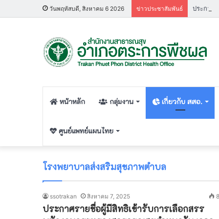
วันพฤหัสบดี, สิงหาคม 6 2026
ข่าวประชาสัมพันธ์
หน้าหลัก
กลุ่มงาน
เกี่ยวกับ สสอ.
ศูนย์แพทย์แผนไทย
โรงพยาบาลส่งสริมสุขภาพตำบล
ssotrakan
สิงหาคม 7, 2025
8
ประกาศรายชื่อผู้มีสิทธิเข้ารับการเลือกสรร