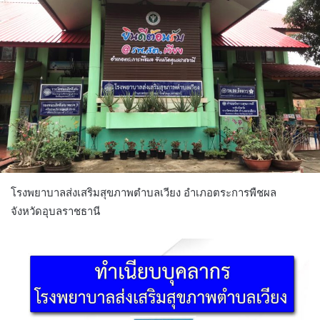
โรงพยาบาลส่งเสริมสุขภาพตำบลเวียง อำเภอตระการพืชผล
จังหวัดอุบลราชธานี