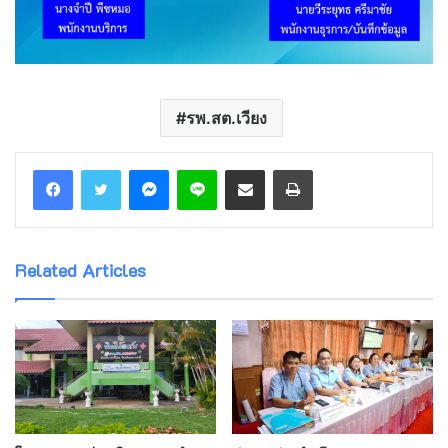
รพ.สต.เวียง
Messenger
Line
Share via Email
Print
Related Articles