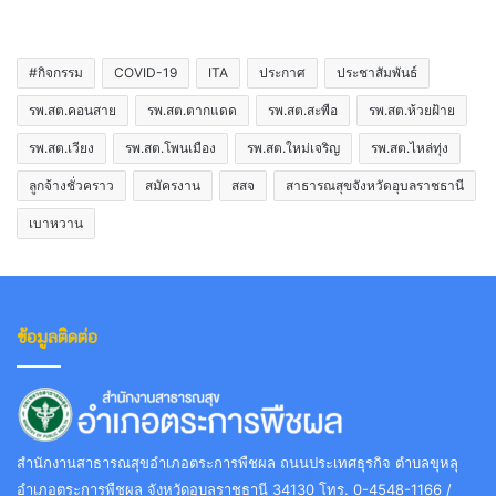
#กิจกรรม
COVID-19
ITA
ประกาศ
ประชาสัมพันธ์
รพ.สต.คอนสาย
รพ.สต.ตากแดด
รพ.สต.สะพือ
รพ.สต.ห้วยฝ้าย
รพ.สต.เวียง
รพ.สต.โพนเมือง
รพ.สต.ใหม่เจริญ
รพ.สต.ไหล่ทุ่ง
ลูกจ้างชั่วคราว
สมัครงาน
สสจ
สาธารณสุขจังหวัดอุบลราชธานี
เบาหวาน
ข้อมูลติดต่อ
สำนักงานสาธารณสุขอำเภอตระการพืชผล ถนนประเทศธุรกิจ ตำบลขุหลุ
อำเภอตระการพืชผล จังหวัดอุบลราชธานี 34130 โทร. 0-4548-1166 /