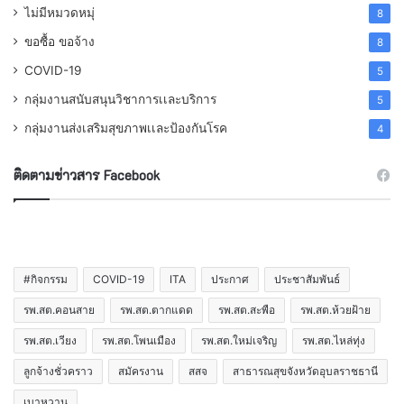
ไม่มีหมวดหมุ่
8
ขอซื้อ ขอจ้าง
8
COVID-19
5
กลุ่มงานสนับสนุนวิชาการเเละบริการ
5
กลุ่มงานส่งเสริมสุขภาพเเละป้องกันโรค
4
ติดตามข่าวสาร Facebook
#กิจกรรม
COVID-19
ITA
ประกาศ
ประชาสัมพันธ์
รพ.สต.คอนสาย
รพ.สต.ตากแดด
รพ.สต.สะพือ
รพ.สต.ห้วยฝ้าย
รพ.สต.เวียง
รพ.สต.โพนเมือง
รพ.สต.ใหม่เจริญ
รพ.สต.ไหล่ทุ่ง
ลูกจ้างชั่วคราว
สมัครงาน
สสจ
สาธารณสุขจังหวัดอุบลราชธานี
เบาหวาน