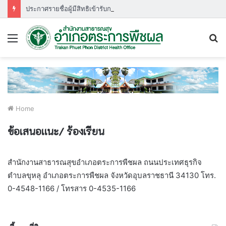
ประกาศรายชื่อผู้มีสิทธิเข้ารับการเลือกสรรพนักงานกระทรวงสาธารณสุขกำหนดวัน เวลา สถานที่ ในการประเมินสมรรถนะ ครั้งที่ ๑
Menu
S
fo
Home
ข้อเสนอเเนะ/ ร้องเรียน
สำนักงานสาธารณสุขอำเภอตระการพืชผล ถนนประเทศธุรกิจ
ตำบลขุหลุ อำเภอตระการพืชผล จังหวัดอุบลราชธานี 34130 โทร.
0-4548-1166 / โทรสาร 0-4535-1166