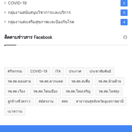
COVID-19
5
กลุ่มงานสนับสนุนวิชาการเเละบริการ
5
กลุ่มงานส่งเสริมสุขภาพเเละป้องกันโรค
4
ติดตามข่าวสาร Facebook
#กิจกรรม
COVID-19
ITA
ประกาศ
ประชาสัมพันธ์
รพ.สต.คอนสาย
รพ.สต.ตากแดด
รพ.สต.สะพือ
รพ.สต.ห้วยฝ้าย
รพ.สต.เวียง
รพ.สต.โพนเมือง
รพ.สต.ใหม่เจริญ
รพ.สต.ไหล่ทุ่ง
ลูกจ้างชั่วคราว
สมัครงาน
สสจ
สาธารณสุขจังหวัดอุบลราชธานี
เบาหวาน