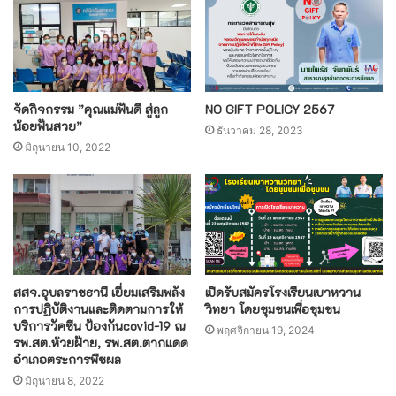
จัดกิจกรรม ”คุณแม่ฟันดี สู่ลูก
NO GIFT POLICY 2567
น้อยฟันสวย”
ธันวาคม 28, 2023
มิถุนายน 10, 2022
สสจ.อุบลราชธานี เยี่ยมเสริมพลัง
เปิดรับสมัครโรงเรียนเบาหวาน
การปฏิบัติงานและติดตามการให้
วิทยา โดยชุมชนเพื่อชุมชน
บริการวัคซีน ป้องกันcovid-19 ณ
พฤศจิกายน 19, 2024
รพ.สต.ห้วยฝ้าย, รพ.สต.ตากแดด
อำเภอตระการพืชผล
มิถุนายน 8, 2022