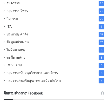
สมัครงาน
25
กลุ่มงานบริหาร
22
กิจกรรม
20
ITA
6
ประกาศ/ คำสั่ง
19
ข้อมูลหน่วยงาน
12
ไม่มีหมวดหมุ่
8
ขอซื้อ ขอจ้าง
8
COVID-19
5
กลุ่มงานสนับสนุนวิชาการเเละบริการ
5
กลุ่มงานส่งเสริมสุขภาพเเละป้องกันโรค
4
ติดตามข่าวสาร Facebook