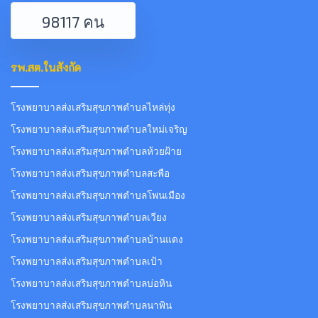
98117 คน
รพ.สต.ในสังกัด
โรงพยาบาลส่งเสริมสุขภาพตำบลไหล่ทุ่ง
โรงพยาบาลส่งเสริมสุขภาพตำบลใหม่เจริญ
โรงพยาบาลส่งเสริมสุขภาพตำบลห้วยฝ้าย
โรงพยาบาลส่งเสริมสุขภาพตำบลสะพือ
โรงพยาบาลส่งเสริมสุขภาพตำบลโพนเมือง
โรงพยาบาลส่งเสริมสุขภาพตำบลเวียง
โรงพยาบาลส่งเสริมสุขภาพตำบลบ้านแดง
โรงพยาบาลส่งเสริมสุขภาพตำบลเป้า
โรงพยาบาลส่งเสริมสุขภาพตำบลบ่อหิน
โรงพยาบาลส่งเสริมสุขภาพตำบลนาพิน