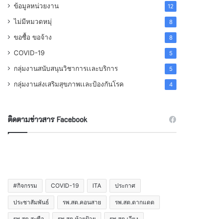
ข้อมูลหน่วยงาน
12
ไม่มีหมวดหมุ่
8
ขอซื้อ ขอจ้าง
8
COVID-19
5
กลุ่มงานสนับสนุนวิชาการเเละบริการ
5
กลุ่มงานส่งเสริมสุขภาพเเละป้องกันโรค
4
ติดตามข่าวสาร Facebook
#กิจกรรม
COVID-19
ITA
ประกาศ
ประชาสัมพันธ์
รพ.สต.คอนสาย
รพ.สต.ตากแดด
รพ.สต.สะพือ
รพ.สต.ห้วยฝ้าย
รพ.สต.เวียง