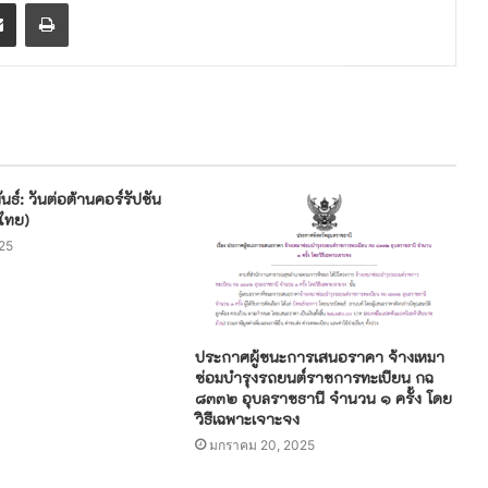
enger
Share via Email
Print
นธ์: วันต่อต้านคอร์รัปชัน
ไทย)
25
ประกาศผู้ชนะการเสนอราคา จ้างเหมา
ซ่อมบํารุงรถยนต์ราชการทะเบียน กฉ
๘๓๓๒ อุบลราชธานี จํานวน ๑ ครั้ง โดย
วิธีเฉพาะเจาะจง
มกราคม 20, 2025