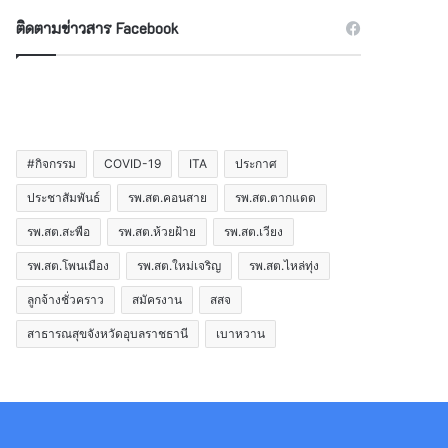
ติดตามข่าวสาร Facebook
#กิจกรรม
COVID-19
ITA
ประกาศ
ประชาสัมพันธ์
รพ.สต.คอนสาย
รพ.สต.ตากแดด
รพ.สต.สะพือ
รพ.สต.ห้วยฝ้าย
รพ.สต.เวียง
รพ.สต.โพนเมือง
รพ.สต.ใหม่เจริญ
รพ.สต.ไหล่ทุ่ง
ลูกจ้างชั่วคราว
สมัครงาน
สสจ
สาธารณสุขจังหวัดอุบลราชธานี
เบาหวาน