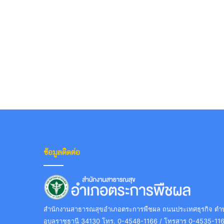
ข้อมูลติดต่อ
สำนักงานสาธารณสุขอำเภอตระการพืชผล ถนนประเทศธุรกิจ ตำบล
อุบลราชธานี 34130 โทร. 0-4548-1166 / โทรสาร 0-4535-11