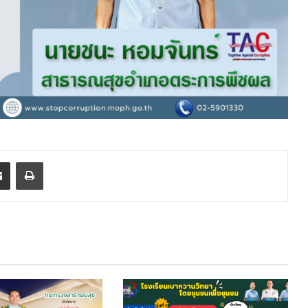
enger
Share via Email
Print