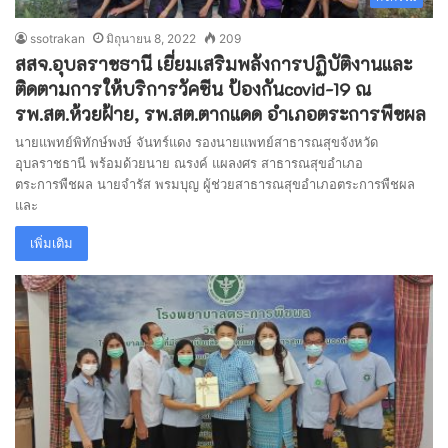
ssotrakan
มิถุนายน 8, 2022
209
สสจ.อุบลราชธานี เยี่ยมเสริมพลังการปฏิบัติงานและ
ติดตามการให้บริการวัคซีน ป้องกันcovid-19 ณ
รพ.สต.ห้วยฝ้าย, รพ.สต.ตากแดด อำเภอตระการพืชผล
นายแพทย์พิทักษ์พงษ์ จันทร์แดง รองนายแพทย์สาธารณสุขจังหวัด
อุบลราชธานี พร้อมด้วยนาย ณรงค์ แผลงศร สาธารณสุขอำเภอ
ตระการพืชผล นายจำรัส พรมบุญ ผู้ช่วยสาธารณสุขอำเภอตระการพืชผล
และ
เพิ่มเติม