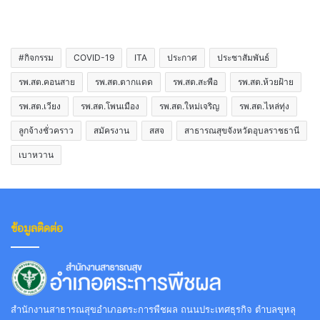
#กิจกรรม
COVID-19
ITA
ประกาศ
ประชาสัมพันธ์
รพ.สต.คอนสาย
รพ.สต.ตากแดด
รพ.สต.สะพือ
รพ.สต.ห้วยฝ้าย
รพ.สต.เวียง
รพ.สต.โพนเมือง
รพ.สต.ใหม่เจริญ
รพ.สต.ไหล่ทุ่ง
ลูกจ้างชั่วคราว
สมัครงาน
สสจ
สาธารณสุขจังหวัดอุบลราชธานี
เบาหวาน
ข้อมูลติดต่อ
สำนักงานสาธารณสุขอำเภอตระการพืชผล ถนนประเทศธุรกิจ ตำบลขุหลุ