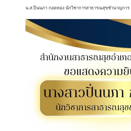
น.ส.ปิ่นนภา กอดทอง นักวิชาการสาธารณสุขชำนาญการ