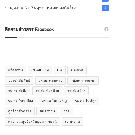
กลุ่มงานส่งเสริมสุขภาพเเละป้องกันโรค
4
ติดตามข่าวสาร Facebook
#กิจกรรม
COVID-19
ITA
ประกาศ
ประชาสัมพันธ์
รพ.สต.คอนสาย
รพ.สต.ตากแดด
รพ.สต.สะพือ
รพ.สต.ห้วยฝ้าย
รพ.สต.เวียง
รพ.สต.โพนเมือง
รพ.สต.ใหม่เจริญ
รพ.สต.ไหล่ทุ่ง
ลูกจ้างชั่วคราว
สมัครงาน
สสจ
สาธารณสุขจังหวัดอุบลราชธานี
เบาหวาน